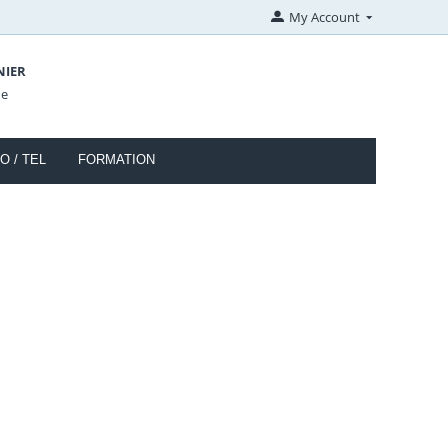
My Account
NIER
de
O / TEL
FORMATION