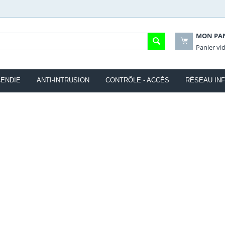
MON PA
Panier vi
CENDIE
ANTI-INTRUSION
CONTRÔLE - ACCÈS
RÉSEAU INF