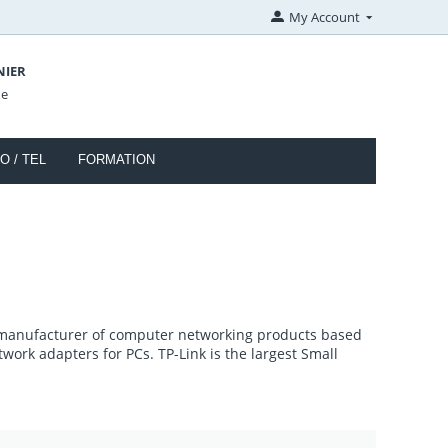
My Account
NIER
de
O / TEL
FORMATION
a manufacturer of computer networking products based
ork adapters for PCs. TP-Link is the largest Small