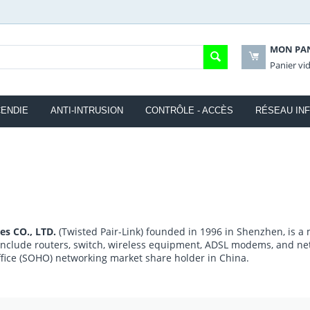
MON PA
Panier vi
CENDIE
ANTI-INTRUSION
CONTRÔLE - ACCÈS
RÉSEAU INF
es CO., LTD.
(Twisted Pair-Link) founded in 1996 in Shenzhen, is 
include routers, switch, wireless equipment, ADSL modems, and netw
fice (SOHO) networking market share holder in China.