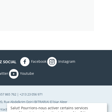
Facebook
Instagram
Z SOCIAL
itter
Youtube
 557 865 762 | +213 23 056 971
0, Rue Abdelkrim Dziri (BITRARIA) El biar Alger
Salut! Pourrions-nous activer certains services
ontact@eurlses.com