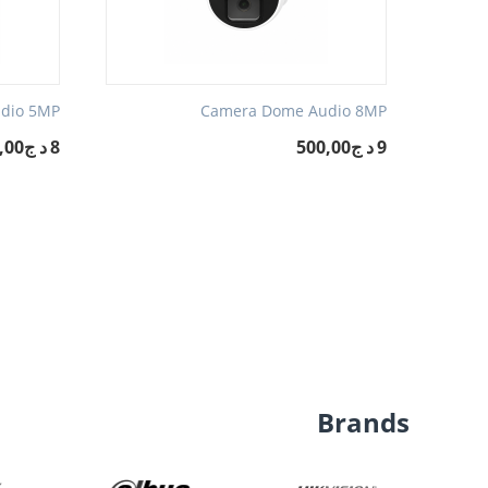
dio 5MP
Camera Dome Audio 8MP
Ca
9د ج500,00
8د ج500,00
‎
‎
Twitter
Instagram
Facebook
←
Brands