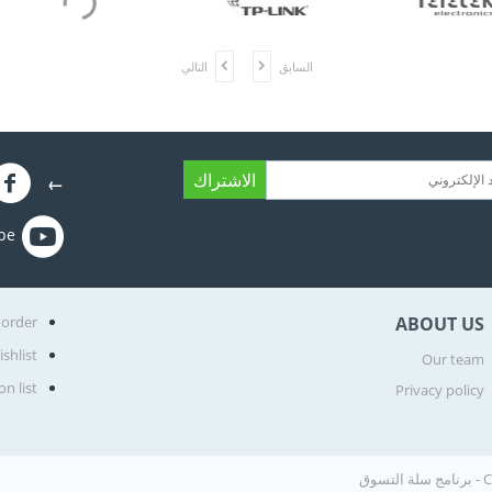
السابق
التالي
الاشتراك
←
be
 order
ABOUT US
shlist
Our team
n list
Privacy policy
تسوق