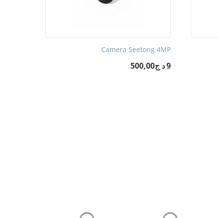
Camera Seetong 4MP
9د ج500,00
‎